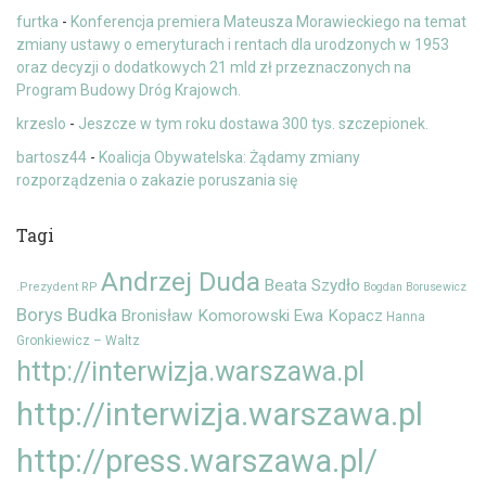
furtka
-
Konferencja premiera Mateusza Morawieckiego na temat
zmiany ustawy o emeryturach i rentach dla urodzonych w 1953
oraz decyzji o dodatkowych 21 mld zł przeznaczonych na
Program Budowy Dróg Krajowch.
krzeslo
-
Jeszcze w tym roku dostawa 300 tys. szczepionek.
bartosz44
-
Koalicja Obywatelska: Żądamy zmiany
rozporządzenia o zakazie poruszania się
Tagi
Andrzej Duda
Beata Szydło
.Prezydent RP
Bogdan Borusewicz
Borys Budka
Bronisław Komorowski
Ewa Kopacz
Hanna
Gronkiewicz – Waltz
http://interwizja.warszawa.pl
http://interwizja.warszawa.pl
http://press.warszawa.pl/