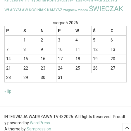
TK
Trybunał Konstytucyjny
Karczewski
Trzaskowski
ŚWIECZAK
WŁADYSŁAW KOSINIAK-KAMYSZ
zbigniew ziobro
sierpień 2026
P
S
N
P
W
Ś
C
1
2
3
4
5
6
7
8
9
10
11
12
13
14
15
16
17
18
19
20
21
22
23
24
25
26
27
28
29
30
31
« lip
INTERWIZJA.WARSZAWA TV © 2026. All Rights Reserved.
Proudl
y powered by
WordPress
A theme by
Sampression