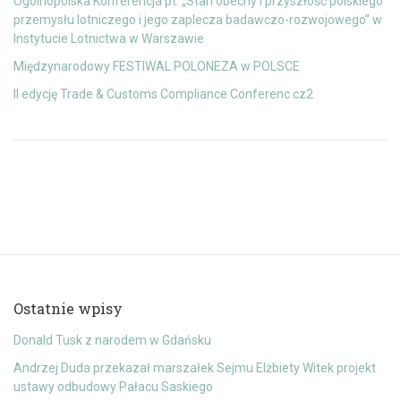
Ogólnopolska Konferencja pt. „Stan obecny i przyszłość polskiego
przemysłu lotniczego i jego zaplecza badawczo-rozwojowego” w
Instytucie Lotnictwa w Warszawie
Międzynarodowy FESTIWAL POLONEZA w POLSCE
II edycję Trade & Customs Compliance Conferenc cz2
Ostatnie wpisy
Donald Tusk z narodem w Gdańsku
Andrzej Duda przekazał marszałek Sejmu Elżbiety Witek projekt
ustawy odbudowy Pałacu Saskiego