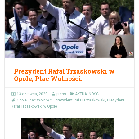
Prezydent Rafał Trzaskowski w
Opole, Plac Wolności.
13 czerwca, 2020
press
AKTUALNOŚCI
Opole
,
Plac Wolności.
,
prezydent Rafał Trzaskowski
,
Prezydent
Rafał Trzaskowski w Opole