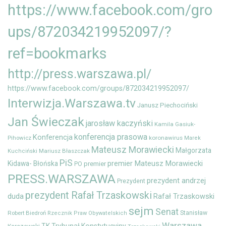
https://www.facebook.com/gro
ups/872034219952097/?
ref=bookmarks
http://press.warszawa.pl/
https://www.facebook.com/groups/872034219952097/
Interwizja.Warszawa.tv
Janusz Piechociński
Jan Świeczak
jarosław kaczyński
Kamila Gasiuk-
konferencja prasowa
Konferencja
Pihowicz
koronawirus
Marek
Mateusz Morawiecki
Małgorzata
Mariusz Błaszczak
Kuchciński
PiS
premier Mateusz Morawiecki
Kidawa- Błońska
premier
PO
PRESS.WARSZAWA
prezydent andrzej
Prezydent
prezydent Rafał Trzaskowski
duda
Rafał Trzaskowski
sejm
Senat
Robert Biedroń
Stanisław
Rzecznik Praw Obywatelskich
Warszawa