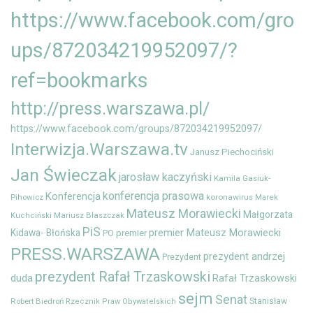
https://www.facebook.com/gro
ups/872034219952097/?
ref=bookmarks
http://press.warszawa.pl/
https://www.facebook.com/groups/872034219952097/
Interwizja.Warszawa.tv
Janusz Piechociński
Jan Świeczak
jarosław kaczyński
Kamila Gasiuk-
konferencja prasowa
Konferencja
Pihowicz
koronawirus
Marek
Mateusz Morawiecki
Małgorzata
Mariusz Błaszczak
Kuchciński
PiS
premier Mateusz Morawiecki
Kidawa- Błońska
premier
PO
PRESS.WARSZAWA
prezydent andrzej
Prezydent
prezydent Rafał Trzaskowski
duda
Rafał Trzaskowski
sejm
Senat
Robert Biedroń
Stanisław
Rzecznik Praw Obywatelskich