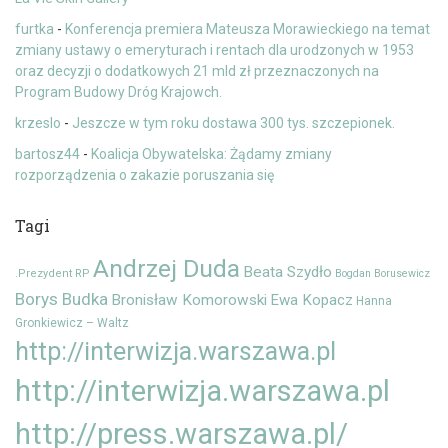
furtka
-
Konferencja premiera Mateusza Morawieckiego na temat
zmiany ustawy o emeryturach i rentach dla urodzonych w 1953
oraz decyzji o dodatkowych 21 mld zł przeznaczonych na
Program Budowy Dróg Krajowch.
krzeslo
-
Jeszcze w tym roku dostawa 300 tys. szczepionek.
bartosz44
-
Koalicja Obywatelska: Żądamy zmiany
rozporządzenia o zakazie poruszania się
Tagi
Andrzej Duda
Beata Szydło
.Prezydent RP
Bogdan Borusewicz
Borys Budka
Bronisław Komorowski
Ewa Kopacz
Hanna
Gronkiewicz – Waltz
http://interwizja.warszawa.pl
http://interwizja.warszawa.pl
http://press.warszawa.pl/