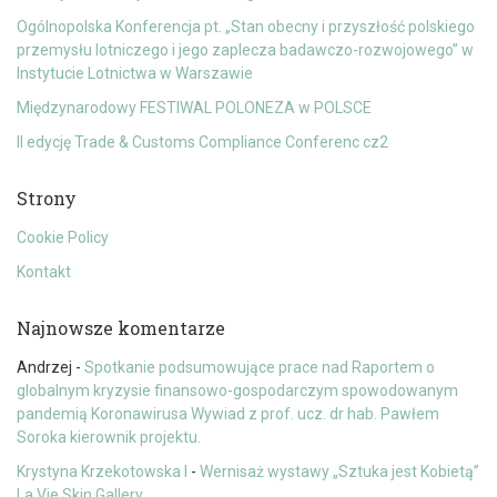
Ogólnopolska Konferencja pt. „Stan obecny i przyszłość polskiego
przemysłu lotniczego i jego zaplecza badawczo-rozwojowego” w
Instytucie Lotnictwa w Warszawie
Międzynarodowy FESTIWAL POLONEZA w POLSCE
II edycję Trade & Customs Compliance Conferenc cz2
Strony
Cookie Policy
Kontakt
Najnowsze komentarze
Andrzej
-
Spotkanie podsumowujące prace nad Raportem o
globalnym kryzysie finansowo-gospodarczym spowodowanym
pandemią Koronawirusa Wywiad z prof. ucz. dr hab. Pawłem
Soroka kierownik projektu.
Krystyna Krzekotowska I
-
Wernisaż wystawy „Sztuka jest Kobietą”
La Vie Skin Gallery