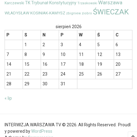
Warszawa
TK
Trybunał Konstytucyjny
Karczewski
Trzaskowski
ŚWIECZAK
WŁADYSŁAW KOSINIAK-KAMYSZ
zbigniew ziobro
sierpień 2026
P
S
N
P
W
Ś
C
1
2
3
4
5
6
7
8
9
10
11
12
13
14
15
16
17
18
19
20
21
22
23
24
25
26
27
28
29
30
31
« lip
INTERWIZJA.WARSZAWA TV © 2026. All Rights Reserved.
Proudl
y powered by
WordPress