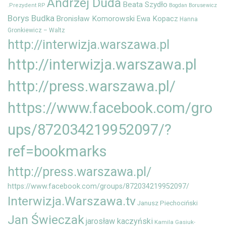
Andrzej Duda
Beata Szydło
.Prezydent RP
Bogdan Borusewicz
Borys Budka
Bronisław Komorowski
Ewa Kopacz
Hanna
Gronkiewicz – Waltz
http://interwizja.warszawa.pl
http://interwizja.warszawa.pl
http://press.warszawa.pl/
https://www.facebook.com/gro
ups/872034219952097/?
ref=bookmarks
http://press.warszawa.pl/
https://www.facebook.com/groups/872034219952097/
Interwizja.Warszawa.tv
Janusz Piechociński
Jan Świeczak
jarosław kaczyński
Kamila Gasiuk-