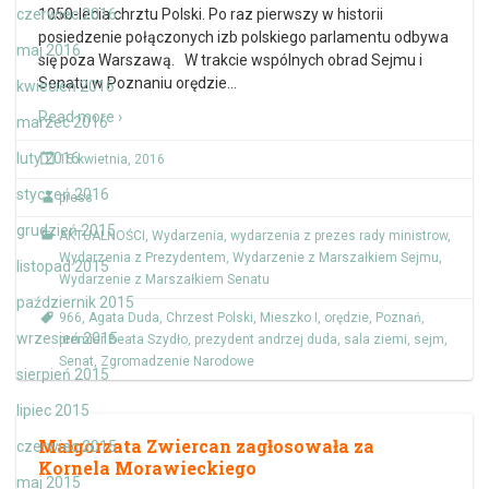
czerwiec 2016
1050-lecia chrztu Polski. Po raz pierwszy w historii
posiedzenie połączonych izb polskiego parlamentu odbywa
maj 2016
się poza Warszawą. W trakcie wspólnych obrad Sejmu i
Senatu w Poznaniu orędzie
…
kwiecień 2016
Read more ›
marzec 2016
luty 2016
15 kwietnia, 2016
styczeń 2016
press
grudzień 2015
AKTUALNOŚCI
,
Wydarzenia
,
wydarzenia z prezes rady ministrow
,
Wydarzenia z Prezydentem
,
Wydarzenie z Marszałkiem Sejmu
,
listopad 2015
Wydarzenie z Marszałkiem Senatu
październik 2015
966
,
Agata Duda
,
Chrzest Polski
,
Mieszko I
,
orędzie
,
Poznań
,
wrzesień 2015
premier Beata Szydło
,
prezydent andrzej duda
,
sala ziemi
,
sejm
,
Senat
,
Zgromadzenie Narodowe
sierpień 2015
lipiec 2015
Małgorzata Zwiercan zagłosowała za
czerwiec 2015
Kornela Morawieckiego
maj 2015