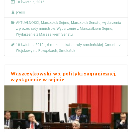
10 kwietnia, 2016
press
AKTUALNOŚCI
,
Marszałek Sejmu
,
Marszałek Senatu
,
wydarzenia
z prezes rady ministrow
,
Wydarzenie z Marszałkiem Sejmu
,
Wydarzenie z Marszałkiem Senatu
10 kwietnia 2010r.
,
6 rocznica katastrofy smoleńskiej
,
Cmentarz
Wojskowy na Powązkach
,
Smoleńsk
Waszczykowski ws. polityki zagranicznej,
wystąpienie w sejmie