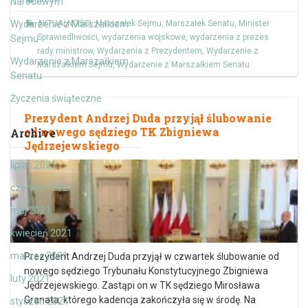
Narodowym
Wydarzenie z Marszałkiem
AKTUALNOŚCI
,
Marszałek Sejmu
,
Marszałek Senatu
,
Minister
Sprawiedliwości
,
wydarzenia wojskowe
,
wydarzenia z prezes
Sejmu
rady ministrow
,
Wydarzenia z Prezydentem
,
Wydarzenie z
Wydarzenie z Marszałkiem
Marszałkiem Sejmu
,
Wydarzenie z Marszałkiem Senatu
Senatu
Życzenia świąteczne
Prezydent Andrzej Duda przyjął ślubowanie
od nowego sędziego TK Zbigniewa
Archive
Jędrzejewskiego
lipiec 2021
czerwiec 2021
maj 2021
kwiecień 2021
marzec 2021
Prezydent Andrzej Duda przyjął w czwartek ślubowanie od
nowego sędziego Trybunału Konstytucyjnego Zbigniewa
luty 2021
Jędrzejewskiego. Zastąpi on w TK sędziego Mirosława
Granata, którego kadencja zakończyła się w środę. Na
styczeń 2021