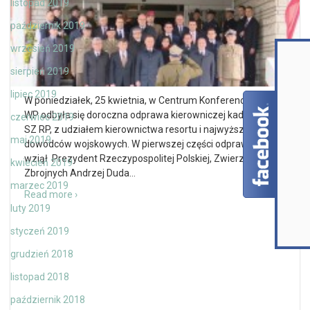
listopad 2019
październik 2019
wrzesień 2019
sierpień 2019
lipiec 2019
W poniedziałek, 25 kwietnia, w Centrum Konferencyjnym
WP odbyła się doroczna odprawa kierowniczej kadry MON i
czerwiec 2019
SZ RP, z udziałem kierownictwa resortu i najwyższych
maj 2019
dowódców wojskowych. W pierwszej części odprawy udział
wziął Prezydent Rzeczypospolitej Polskiej, Zwierzchnik Sił
kwiecień 2019
Zbrojnych Andrzej Duda
…
marzec 2019
Read more ›
luty 2019
styczeń 2019
grudzień 2018
listopad 2018
październik 2018