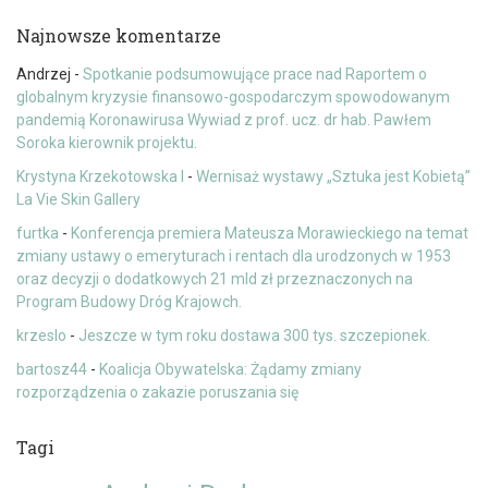
Najnowsze komentarze
Andrzej
-
Spotkanie podsumowujące prace nad Raportem o
globalnym kryzysie finansowo-gospodarczym spowodowanym
pandemią Koronawirusa Wywiad z prof. ucz. dr hab. Pawłem
Soroka kierownik projektu.
Krystyna Krzekotowska I
-
Wernisaż wystawy „Sztuka jest Kobietą”
La Vie Skin Gallery
furtka
-
Konferencja premiera Mateusza Morawieckiego na temat
zmiany ustawy o emeryturach i rentach dla urodzonych w 1953
oraz decyzji o dodatkowych 21 mld zł przeznaczonych na
Program Budowy Dróg Krajowch.
krzeslo
-
Jeszcze w tym roku dostawa 300 tys. szczepionek.
bartosz44
-
Koalicja Obywatelska: Żądamy zmiany
rozporządzenia o zakazie poruszania się
Tagi