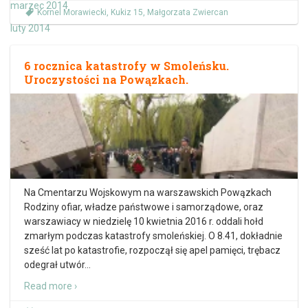
marzec 2014
Kornel Morawiecki
,
Kukiz 15
,
Małgorzata Zwiercan
luty 2014
6 rocznica katastrofy w Smoleńsku.
Uroczystości na Powązkach.
Na Cmentarzu Wojskowym na warszawskich Powązkach
Rodziny ofiar, władze państwowe i samorządowe, oraz
warszawiacy w niedzielę 10 kwietnia 2016 r. oddali hołd
zmarłym podczas katastrofy smoleńskiej. O 8.41, dokładnie
sześć lat po katastrofie, rozpoczął się apel pamięci, trębacz
odegrał utwór
…
Read more ›