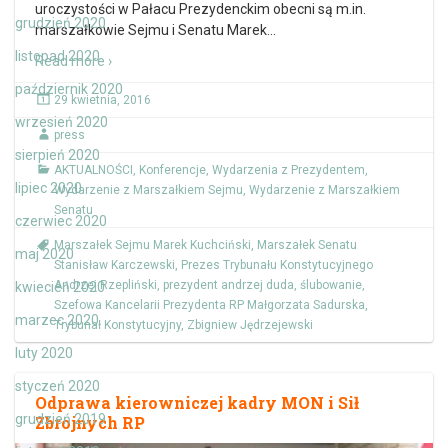
uroczystości w Pałacu Prezydenckim obecni są m.in.
grudzień 2020
marszałkowie Sejmu i Senatu Marek
…
listopad 2020
Read more ›
październik 2020
29 kwietnia, 2016
wrzesień 2020
press
sierpień 2020
AKTUALNOŚCI
,
Konferencje
,
Wydarzenia z Prezydentem
,
lipiec 2020
Wydarzenie z Marszałkiem Sejmu
,
Wydarzenie z Marszałkiem
Senatu
czerwiec 2020
Marszałek Sejmu Marek Kuchciński
,
Marszałek Senatu
maj 2020
Stanisław Karczewski
,
Prezes Trybunału Konstytucyjnego
Andrzej Rzepliński
,
prezydent andrzej duda
,
ślubowanie
,
kwiecień 2020
Szefowa Kancelarii Prezydenta RP Małgorzata Sadurska
,
marzec 2020
Trybunał Konstytucyjny
,
Zbigniew Jędrzejewski
luty 2020
styczeń 2020
Odprawa kierowniczej kadry MON i Sił
grudzień 2019
Zbrojnych RP