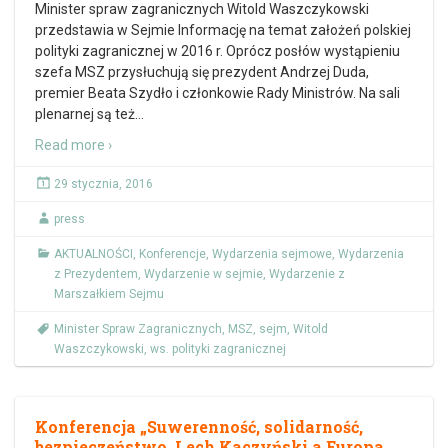
Minister spraw zagranicznych Witold Waszczykowski
przedstawia w Sejmie Informację na temat założeń polskiej
polityki zagranicznej w 2016 r. Oprócz posłów wystąpieniu
szefa MSZ przysłuchują się prezydent Andrzej Duda,
premier Beata Szydło i członkowie Rady Ministrów. Na sali
plenarnej są też
…
Read more ›
29 stycznia, 2016
press
AKTUALNOŚCI
,
Konferencje
,
Wydarzenia sejmowe
,
Wydarzenia
z Prezydentem
,
Wydarzenie w sejmie
,
Wydarzenie z
Marszałkiem Sejmu
Minister Spraw Zagranicznych
,
MSZ
,
sejm
,
Witold
Waszczykowski
,
ws. polityki zagranicznej
Konferencja „Suwerenność, solidarność,
bezpieczeństwo. Lech Kaczyński a Europa