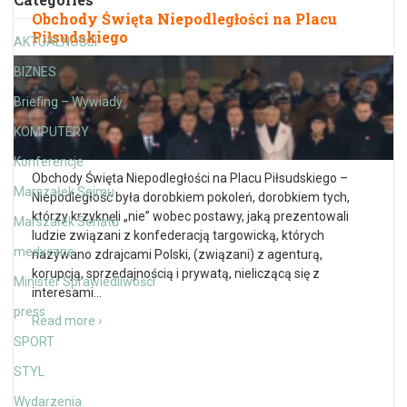
Obchody Święta Niepodległości na Placu
Piłsudskiego
AKTUALNOŚCI
BIZNES
Briefing – Wywiady
KOMPUTERY
Konferencje
Obchody Święta Niepodległości na Placu Piłsudskiego –
Marszałek Sejmu
Niepodległość była dorobkiem pokoleń, dorobkiem tych,
którzy krzyknęli „nie” wobec postawy, jaką prezentowali
Marszałek Senatu
ludzie związani z konfederacją targowicką, których
medyczne
nazywano zdrajcami Polski, (związani) z agenturą,
korupcją, sprzedajnością i prywatą, nieliczącą się z
Minister Sprawiedliwości
interesami
…
press
Read more ›
SPORT
STYL
Wydarzenia