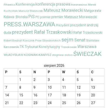
konferencja prasowa
Konferencja
Pihowicz
koronawirus
Marek
Mateusz Morawiecki
Małgorzata
Mariusz Błaszczak
Kuchciński
PiS
premier Mateusz Morawiecki
Kidawa- Błońska
premier
PO
PRESS.WARSZAWA
prezydent andrzej
Prezydent
prezydent Rafał Trzaskowski
duda
Rafał Trzaskowski
sejm
Senat
Robert Biedroń
Stanisław
Rzecznik Praw Obywatelskich
Warszawa
TK
Trybunał Konstytucyjny
Karczewski
Trzaskowski
ŚWIECZAK
WŁADYSŁAW KOSINIAK-KAMYSZ
zbigniew ziobro
sierpień 2026
P
S
N
P
W
Ś
C
1
2
3
4
5
6
7
8
9
10
11
12
13
14
15
16
17
18
19
20
21
22
23
24
25
26
27