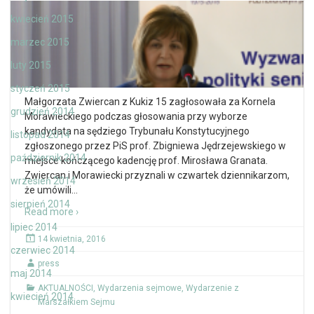
kwiecień 2015
marzec 2015
luty 2015
styczeń 2015
Małgorzata Zwiercan z Kukiz 15 zagłosowała za Kornela
grudzień 2014
Morawieckiego podczas głosowania przy wyborze
kandydata na sędziego Trybunału Konstytucyjnego
listopad 2014
zgłoszonego przez PiS prof. Zbigniewa Jędrzejewskiego w
październik 2014
miejsce kończącego kadencję prof. Mirosława Granata.
Zwiercan i Morawiecki przyznali w czwartek dziennikarzom,
wrzesień 2014
że umówili
…
sierpień 2014
Read more ›
lipiec 2014
14 kwietnia, 2016
czerwiec 2014
press
maj 2014
AKTUALNOŚCI
,
Wydarzenia sejmowe
,
Wydarzenie z
kwiecień 2014
Marszałkiem Sejmu