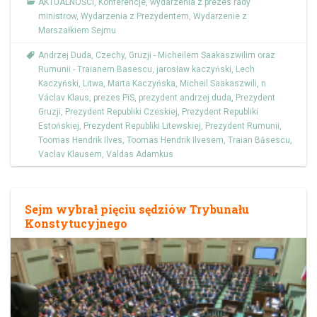
AKTUALNOŚCI
,
Konferencje
,
wydarzenia z prezes rady
ministrow
,
Wydarzenia z Prezydentem
,
Wydarzenie z
Marszałkiem Sejmu
Andrzej Duda
,
Czechy
,
Gruzji - Micheilem Saakaszwilim oraz
Rumunii - Traianem Basescu
,
jarosław kaczyński
,
Lech
Kaczyński
,
Litwa
,
Marta Kaczyńska
,
Micheil Saakaszwili
,
n
Václav Klaus
,
prezes PiS
,
prezydent andrzej duda
,
Prezydent
Gruzji
,
Prezydent Republiki Czeskiej
,
Prezydent Republiki
Estońskiej
,
Prezydent Republiki Litewskiej
,
Prezydent Rumunii
,
Toomas Hendrik Ilves
,
Toomas Hendrik Ilvesem
,
Traian Băsescu
,
Vaclav Klausem
,
Valdas Adamkus
Sejm wybrał pięciu sędziów Trybunału
Konstytucyjnego