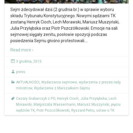
Sejm zdecydował dziś (2 grudnia br.) w sprawie wyboru
składu Trybunału Konstytucyjnego. Nowymi sędziami TK
zostaną Henryk Cioch, Lech Morawski, Mariusz Muszyński,
Julia Przyłębska oraz Piotr Pszczółkowski. Emocje na sali
sejmowej sięgały zenitu, posłowie opozycji podczas
posiedzenia Sejmu głośno protestowali.
…
Read more ›
3 grudnia, 2015
press
AKTUALNOŚCI
,
Wydarzenia sejmowe
,
wydarzenia z prezes rady
ministrow
,
Wydarzenie z Marszałkiem Sejmu
Cezary Grabarczyk z PO
,
Henryk Cioch
,
Julia Przyłębska
,
Lech
Morawski
,
Małgorzata Wassermann
,
Mariusz Muszyński
,
pięciu
sędziów TK
,
Piotr Pszczółkowski
,
Ryszard Petru
,
ustaw o TK