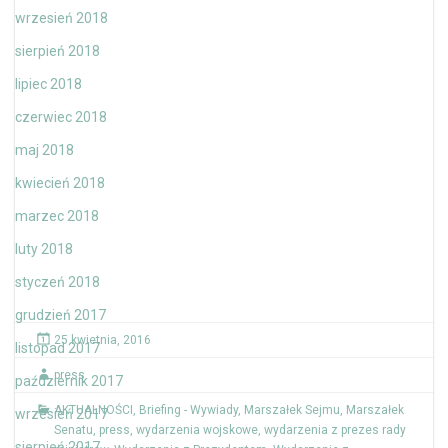
wrzesień 2018
sierpień 2018
lipiec 2018
czerwiec 2018
maj 2018
kwiecień 2018
marzec 2018
luty 2018
styczeń 2018
grudzień 2017
25 kwietnia, 2016
listopad 2017
press
październik 2017
AKTUALNOŚCI
,
Briefing - Wywiady
,
Marszałek Sejmu
,
Marszałek
wrzesień 2017
Senatu
,
press
,
wydarzenia wojskowe
,
wydarzenia z prezes rady
sierpień 2017