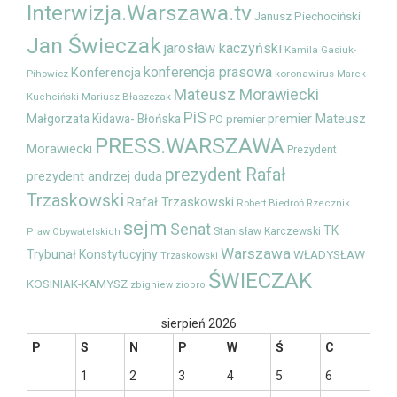
Interwizja.Warszawa.tv
Janusz Piechociński
Jan Świeczak
jarosław kaczyński
Kamila Gasiuk-
konferencja prasowa
Konferencja
Pihowicz
koronawirus
Marek
Mateusz Morawiecki
Mariusz Błaszczak
Kuchciński
PiS
premier Mateusz
Małgorzata Kidawa- Błońska
premier
PO
PRESS.WARSZAWA
Morawiecki
Prezydent
prezydent Rafał
prezydent andrzej duda
Trzaskowski
Rafał Trzaskowski
Robert Biedroń
Rzecznik
sejm
Senat
TK
Stanisław Karczewski
Praw Obywatelskich
Warszawa
Trybunał Konstytucyjny
WŁADYSŁAW
Trzaskowski
ŚWIECZAK
KOSINIAK-KAMYSZ
zbigniew ziobro
sierpień 2026
P
S
N
P
W
Ś
C
1
2
3
4
5
6