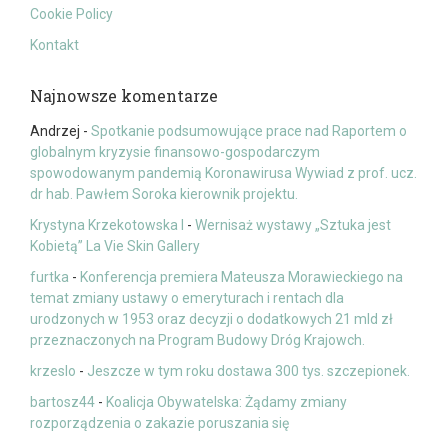
Cookie Policy
Kontakt
Najnowsze komentarze
Andrzej
-
Spotkanie podsumowujące prace nad Raportem o
globalnym kryzysie finansowo-gospodarczym
spowodowanym pandemią Koronawirusa Wywiad z prof. ucz.
dr hab. Pawłem Soroka kierownik projektu.
Krystyna Krzekotowska I
-
Wernisaż wystawy „Sztuka jest
Kobietą” La Vie Skin Gallery
furtka
-
Konferencja premiera Mateusza Morawieckiego na
temat zmiany ustawy o emeryturach i rentach dla
urodzonych w 1953 oraz decyzji o dodatkowych 21 mld zł
przeznaczonych na Program Budowy Dróg Krajowch.
krzeslo
-
Jeszcze w tym roku dostawa 300 tys. szczepionek.
bartosz44
-
Koalicja Obywatelska: Żądamy zmiany
rozporządzenia o zakazie poruszania się