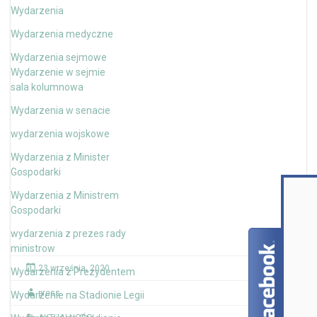
Wydarzenia
Wydarzenia medyczne
Wydarzenia sejmowe
Wydarzenie w sejmie
sala kolumnowa
Wydarzenia w senacie
wydarzenia wojskowe
Wydarzenia z Minister
Gospodarki
Wydarzenia z Ministrem
Gospodarki
wydarzenia z prezes rady
ministrow
23 września, 2020
Wydarzenia z Prezydentem
press
Wydarzenie na Stadionie Legii