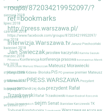
roups/872034219952097/?
wrzesień 2018
sierpień 2018
ref=bookmarks
lipiec 2018
http://press.warszawa.pl/
czerwiec 2018
https://www.facebook.com/groups/872034219952097/
maj 2018
Interwizja.Warszawa.tv
Janusz Piechociński
kwiecień 2018
Jan Świeczak
jarosław kaczyński
Kamila Gasiuk-
marzec 2018
konferencja prasowa
Konferencja
Pihowicz
koronawirus
Marek
luty 2018
Mateusz Morawiecki
Mariusz Błaszczak
Kuchciński
PiS
premier Mateusz
styczeń 2018
Małgorzata Kidawa- Błońska
premier
PO
PRESS.WARSZAWA
grudzień 2017
Morawiecki
Prezydent
prezydent Rafał
prezydent andrzej duda
listopad 2017
Trzaskowski
Rafał Trzaskowski
Robert Biedroń
Rzecznik
październik 2017
sejm
Senat
TK
Stanisław Karczewski
Praw Obywatelskich
wrzesień 2017
Warszawa
Trybunał Konstytucyjny
WŁADYSŁAW
Trzaskowski