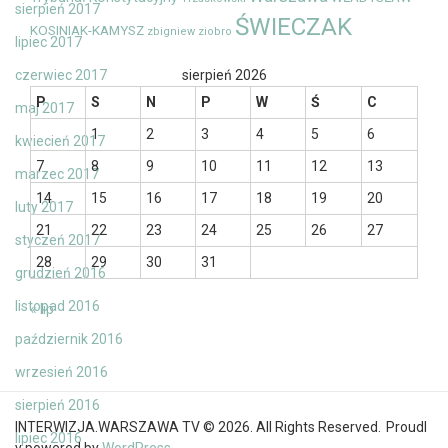
sierpień 2017
ŚWIECZAK
KOSINIAK-KAMYSZ
zbigniew ziobro
lipiec 2017
czerwiec 2017
sierpień 2026
P
S
N
P
W
Ś
C
maj 2017
1
2
3
4
5
6
kwiecień 2017
7
8
9
10
11
12
13
marzec 2017
14
15
16
17
18
19
20
luty 2017
21
22
23
24
25
26
27
styczeń 2017
28
29
30
31
grudzień 2016
listopad 2016
« lip
październik 2016
wrzesień 2016
sierpień 2016
INTERWIZJA.WARSZAWA TV © 2026. All Rights Reserved.
Proudl
lipiec 2016