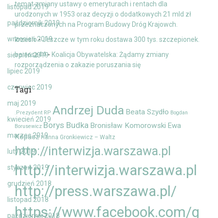
temat zmiany ustawy o emeryturach i rentach dla
listopad 2019
urodzonych w 1953 oraz decyzji o dodatkowych 21 mld zł
październik 2019
przeznaczonych na Program Budowy Dróg Krajowch.
wrzesień 2019
krzeslo
-
Jeszcze w tym roku dostawa 300 tys. szczepionek.
bartosz44
-
Koalicja Obywatelska: Żądamy zmiany
sierpień 2019
rozporządzenia o zakazie poruszania się
lipiec 2019
czerwiec 2019
Tagi
maj 2019
Andrzej Duda
Beata Szydło
.Prezydent RP
Bogdan
kwiecień 2019
Borys Budka
Bronisław Komorowski
Ewa
Borusewicz
marzec 2019
Kopacz
Hanna Gronkiewicz – Waltz
http://interwizja.warszawa.pl
luty 2019
http://interwizja.warszawa.pl
styczeń 2019
grudzień 2018
http://press.warszawa.pl/
listopad 2018
https://www.facebook.com/g
październik 2018