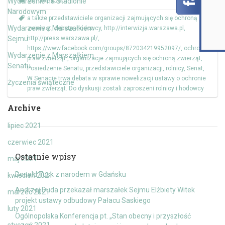
Wydarzenie na Stadionie
AKTUALNOŚCI
Narodowym
a także przedstawiciele organizacji zajmujących się ochroną
Wydarzenie z Marszałkiem
zwierząt
,
debata
,
hodowcy
,
http://interwizja.warszawa.pl
,
Sejmu
http://press.warszawa.pl/
,
https://www.facebook.com/groups/872034219952097/
,
ochrona
Wydarzenie z Marszałkiem
praw zwierząt.
,
organizacje zajmujących się ochroną zwierząt
,
Senatu
Posiedzenie Senatu
,
przedstawiciele organizacji
,
rolnicy
,
Senat
,
W Senacie trwa debata w sprawie nowelizacji ustawy o ochronie
Życzenia świąteczne
praw zwierząt. Do dyskusji zostali zaproszeni rolnicy i hodowcy
Archive
lipiec 2021
czerwiec 2021
Ostatnie wpisy
maj 2021
Donald Tusk z narodem w Gdańsku
kwiecień 2021
Andrzej Duda przekazał marszałek Sejmu Elżbiety Witek
marzec 2021
projekt ustawy odbudowy Pałacu Saskiego
luty 2021
Ogólnopolska Konferencja pt. „Stan obecny i przyszłość