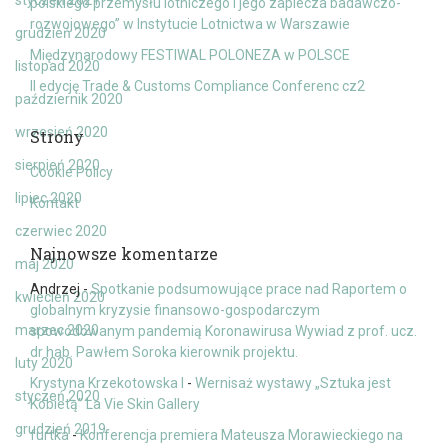
styczeń 2021
polskiego przemysłu lotniczego i jego zaplecza badawczo-
rozwojowego” w Instytucie Lotnictwa w Warszawie
grudzień 2020
Międzynarodowy FESTIWAL POLONEZA w POLSCE
listopad 2020
II edycję Trade & Customs Compliance Conferenc cz2
październik 2020
wrzesień 2020
Strony
sierpień 2020
Cookie Policy
lipiec 2020
Kontakt
czerwiec 2020
Najnowsze komentarze
maj 2020
Andrzej
-
Spotkanie podsumowujące prace nad Raportem o
kwiecień 2020
globalnym kryzysie finansowo-gospodarczym
marzec 2020
spowodowanym pandemią Koronawirusa Wywiad z prof. ucz.
dr hab. Pawłem Soroka kierownik projektu.
luty 2020
Krystyna Krzekotowska I
-
Wernisaż wystawy „Sztuka jest
styczeń 2020
Kobietą” La Vie Skin Gallery
grudzień 2019
furtka
-
Konferencja premiera Mateusza Morawieckiego na