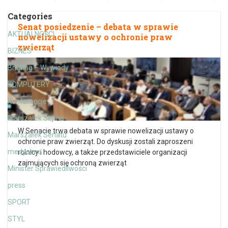
Categories
Senat posiedzenie – debata w sprawie
AKTUALNOŚCI
nowelizacji ustawy o ochronie praw
zwierząt
BIZNES
Briefing – Wywiady
KOMPUTERY
Konferencje
Marszałek Sejmu
W Senacie trwa debata w sprawie nowelizacji ustawy o
Marszałek Senatu
ochronie praw zwierząt. Do dyskusji zostali zaproszeni
medyczne
rolnicy i hodowcy, a także przedstawiciele organizacji
zajmujących się ochroną zwierząt
Minister Sprawiedliwości
press
SPORT
STYL