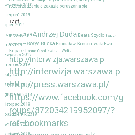
wrzesień 2019
rozporządzenia o zakazie poruszania się
sierpień 2019
Tagi
lipiec 2019
Andrzej Duda
czerwiec 2019
Beata Szydło
.Prezydent RP
Bogdan
Borys Budka
Bronisław Komorowski
Ewa
maj 2019
Borusewicz
Kopacz
Hanna Gronkiewicz – Waltz
kwiecień 2019
http://interwizja.warszawa.pl
marzec 2019
http://interwizja.warszawa.pl
luty 2019
http://press.warszawa.pl/
styczeń 2019
grudzień 2018
https://www.facebook.com/g
listopad 2018
roups/872034219952097/?
październik 2018
ref=bookmarks
wrzesień 2018
sierpień 2018