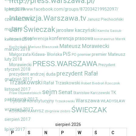
http://press.warszawa.pl/
lipiec 2018
https://www.facebook.com/groups/872034219952097/
Interwizja.Warszawa.tv
czerwiec 2018
Janusz Piechociński
Jan Świeczak
maj 2018
jarosław kaczyński
Kamila Gasiuk-
konferencja prasowa
Konferencja
kwiecień 2018
Pihowicz
koronawirus
Marek
Mateusz Morawiecki
Mariusz Błaszczak
Kuchciński
marzec 2018
PiS
premier Mateusz
Małgorzata Kidawa- Błońska
premier
PO
luty 2018
PRESS.WARSZAWA
Morawiecki
Prezydent
styczeń 2018
prezydent Rafał
prezydent andrzej duda
grudzień 2017
Trzaskowski
Rafał Trzaskowski
Robert Biedroń
Rzecznik
listopad 2017
sejm
Senat
TK
Stanisław Karczewski
Praw Obywatelskich
październik 2017
Warszawa
Trybunał Konstytucyjny
WŁADYSŁAW
Trzaskowski
ŚWIECZAK
wrzesień 2017
KOSINIAK-KAMYSZ
zbigniew ziobro
sierpień 2017
sierpień 2026
lipiec 2017
P
S
N
P
W
Ś
C