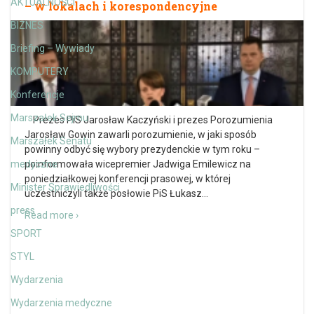
AKTUALNOŚCI
– w lokalach i korespondencyjne
BIZNES
Briefing – Wywiady
KOMPUTERY
Konferencje
Marszałek Sejmu
Prezes PiS Jarosław Kaczyński i prezes Porozumienia
Jarosław Gowin zawarli porozumienie, w jaki sposób
Marszałek Senatu
powinny odbyć się wybory prezydenckie w tym roku –
medyczne
poinformowała wicepremier Jadwiga Emilewicz na
poniedziałkowej konferencji prasowej, w której
Minister Sprawiedliwości
uczestniczyli także posłowie PiS Łukasz
…
press
Read more ›
SPORT
STYL
Wydarzenia
Wydarzenia medyczne