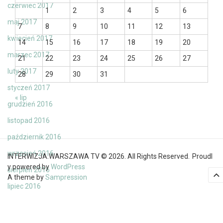
czerwiec 2017
1
2
3
4
5
6
maj 2017
7
8
9
10
11
12
13
kwiecień 2017
14
15
16
17
18
19
20
marzec 2017
21
22
23
24
25
26
27
luty 2017
28
29
30
31
styczeń 2017
« lip
grudzień 2016
listopad 2016
październik 2016
wrzesień 2016
INTERWIZJA.WARSZAWA TV © 2026. All Rights Reserved.
Proudl
y powered by
WordPress
sierpień 2016
A theme by
Sampression
lipiec 2016
czerwiec 2016
maj 2016