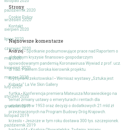
listopad 2020
Strony
październik 2020
Cookie Policy
wrzesień 2020
Kontakt
sierpień 2020
lipiec 2020
Najnowsze komentarze
czerwiec 2020
Andrzej
-
Spotkanie podsumowujące prace nad Raportem o
globalnym kryzysie finansowo-gospodarczym
maj 2020
spowodowanym pandemią Koronawirusa Wywiad z prof. ucz.
kwiecień 2020
dr hab. Pawłem Soroka kierownik projektu.
marzec 2020
Krystyna Krzekotowska I
-
Wernisaż wystawy „Sztuka jest
Kobietą” La Vie Skin Gallery
luty 2020
furtka
-
Konferencja premiera Mateusza Morawieckiego na
styczeń 2020
temat zmiany ustawy o emeryturach i rentach dla
urodzonych w 1953 oraz decyzji o dodatkowych 21 mld zł
grudzień 2019
przeznaczonych na Program Budowy Dróg Krajowch.
listopad 2019
krzeslo
-
Jeszcze w tym roku dostawa 300 tys. szczepionek.
październik 2019
bartosz44
-
Koalicja Obywatelska: Żądamy zmiany