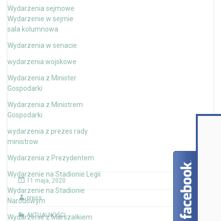
Wydarzenia sejmowe
Wydarzenie w sejmie
sala kolumnowa
Wydarzenia w senacie
wydarzenia wojskowe
Wydarzenia z Minister
Gospodarki
Wydarzenia z Ministrem
Gospodarki
wydarzenia z prezes rady
ministrow
Wydarzenia z Prezydentem
Wydarzenie na Stadionie Legii
11 maja, 2020
Wydarzenie na Stadionie
press
Narodowym
AKTUALNOŚCI
Wydarzenie z Marszałkiem