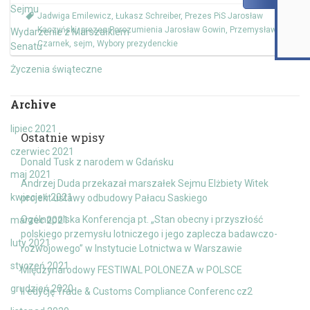
Sejmu
Jadwiga Emilewicz
,
Łukasz Schreiber
,
Prezes PiS Jarosław
Kaczyński
,
prezes Porozumienia Jarosław Gowin
,
Przemysław
Wydarzenie z Marszałkiem
Czarnek
,
sejm
,
Wybory prezydenckie
Senatu
Życzenia świąteczne
Archive
lipiec 2021
Ostatnie wpisy
czerwiec 2021
Donald Tusk z narodem w Gdańsku
maj 2021
Andrzej Duda przekazał marszałek Sejmu Elżbiety Witek
kwiecień 2021
projekt ustawy odbudowy Pałacu Saskiego
Ogólnopolska Konferencja pt. „Stan obecny i przyszłość
marzec 2021
polskiego przemysłu lotniczego i jego zaplecza badawczo-
luty 2021
rozwojowego” w Instytucie Lotnictwa w Warszawie
styczeń 2021
Międzynarodowy FESTIWAL POLONEZA w POLSCE
grudzień 2020
II edycję Trade & Customs Compliance Conferenc cz2