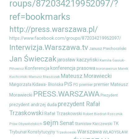
roups/872034219952097/?
ref=bookmarks
http://press.warszawa.pl/
https://www.facebook.com/groups/872034219952097/
Interwizja.Warszawa.tv
Janusz Piechociński
Jan Świeczak
jarosław kaczyński
Kamila Gasiuk-
konferencja prasowa
Konferencja
Pihowicz
koronawirus
Marek
Mateusz Morawiecki
Mariusz Błaszczak
Kuchciński
PiS
premier Mateusz
Małgorzata Kidawa- Błońska
premier
PO
PRESS.WARSZAWA
Morawiecki
Prezydent
prezydent Rafał
prezydent andrzej duda
Trzaskowski
Rafał Trzaskowski
Robert Biedroń
Rzecznik
sejm
Senat
TK
Stanisław Karczewski
Praw Obywatelskich
Warszawa
Trybunał Konstytucyjny
WŁADYSŁAW
Trzaskowski