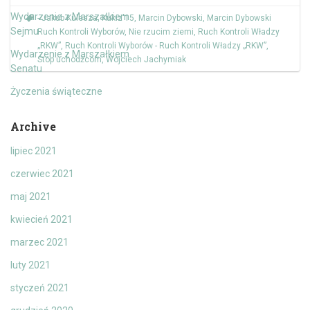
Wydarzenie z Marszałkiem
- Jakub Kulesza
,
Kukiz'15
,
Marcin Dybowski
,
Marcin Dybowski
Sejmu
Ruch Kontroli Wyborów
,
Nie rzucim ziemi
,
Ruch Kontroli Władzy
„RKW”
,
Ruch Kontroli Wyborów - Ruch Kontroli Władzy „RKW”
,
Wydarzenie z Marszałkiem
Stop uchodźcom
,
Wojciech Jachymiak
Senatu
Życzenia świąteczne
Archive
lipiec 2021
czerwiec 2021
maj 2021
kwiecień 2021
marzec 2021
luty 2021
styczeń 2021