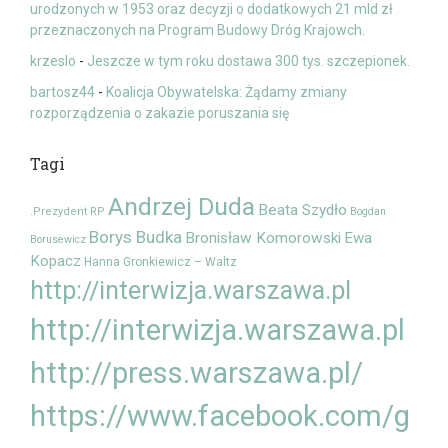
urodzonych w 1953 oraz decyzji o dodatkowych 21 mld zł
przeznaczonych na Program Budowy Dróg Krajowch.
krzeslo
-
Jeszcze w tym roku dostawa 300 tys. szczepionek.
bartosz44
-
Koalicja Obywatelska: Żądamy zmiany
rozporządzenia o zakazie poruszania się
Tagi
Andrzej Duda
Beata Szydło
.Prezydent RP
Bogdan
Borys Budka
Bronisław Komorowski
Ewa
Borusewicz
Kopacz
Hanna Gronkiewicz – Waltz
http://interwizja.warszawa.pl
http://interwizja.warszawa.pl
http://press.warszawa.pl/
https://www.facebook.com/g