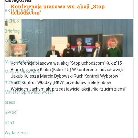
Konferencja prasowa ws. akcji „Stop
AKTUALNOŚCI
uchodźcom”
BIZNES
Briefing – Wywiady
KOMPUTERY
Konferencje
Marszałek Sejmu
Konferencja prasowa ws. akcji 'Stop uchodźcom’ Kukiz’15 –
Biuro Prasowe Klubu (Kukiz’15) W konferencji udział wzięli:
Marszałek Senatu
Jakub Kulesza Marcin Dybowski Ruch Kontroli Wyborów –
medyczne
Ruch Kontroli Władzy „RKW” przedstawiciele klubów
Wojciech Jachymiak, przedstawiciel akcji „Nie rzucim ziemi”
Minister Sprawiedliwości
press
SPORT
STYL
Wydarzenia