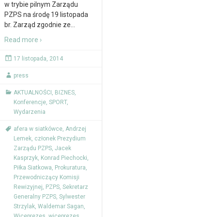
w trybie pilnym Zarządu
PZPS na środę 19 listopada
br. Zarząd zgodnie ze
…
Read more ›
17 listopada, 2014
press
AKTUALNOŚCI
,
BIZNES
,
Konferencje
,
SPORT
,
Wydarzenia
afera w siatkówce
,
Andrzej
Lemek
,
członek Prezydium
Zarządu PZPS
,
Jacek
Kasprzyk
,
Konrad Piechocki
,
Piłka Siatkowa
,
Prokuratura
,
Przewodniczący Komisji
Rewizyjnej
,
PZPS
,
Sekretarz
Generalny PZPS
,
Sylwester
Strzylak
,
Waldemar Sagan
,
Wiceprezes
,
wiceprezes